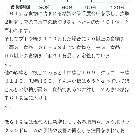
「ＧＩ」は食物に含まれる糖質の吸収度合いを示し、摂取
２時間までの血液中の糖濃度を計ったものが「ＧＩ値」と
言われます。
そしてブドウ糖を１００とした場合に７０以上の食物を
「高ＧＩ食品」５６～６９までの食物を「中ＧＩ食品」、
５５以下の食物を「低ＧＩ食品」と定義していま
す。
他の砂糖と比較してみると上白糖は１０９、グラニュー糖
は１１０、黒糖は９９、てんさい糖は６５となっていてほ
とんどの砂糖が高ＧＩ食品であるのに対し、てんさい糖は
中ＧＩ食品に入りま
す。
低ＧＩ食品は現代人に急増しつつある肥満や、メタボリッ
クシンドロームの予防や改善の観点から注目をされてお