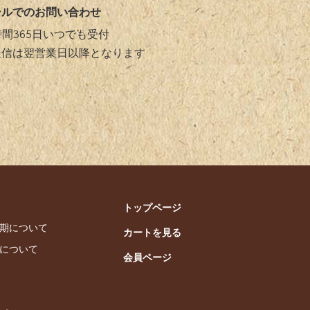
ールでのお問い合わせ
時間365⽇いつでも受付
返信は翌営業⽇以降となります
トップページ
期について
カートを見る
について
会員ページ