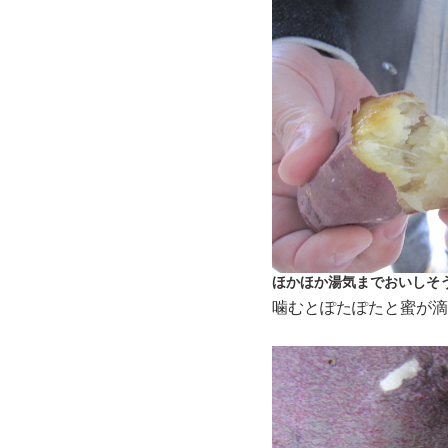
ほかほか湯気までおいしそ
噛むとぽたぽたと蜜が滴